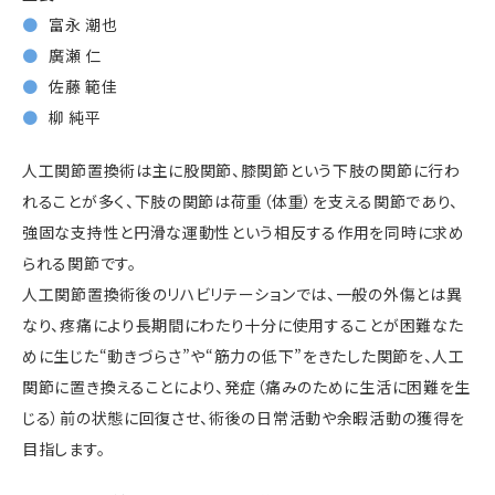
富永 潮也
廣瀬 仁
佐藤 範佳
柳 純平
人工関節置換術は主に股関節、膝関節という下肢の関節に行わ
れることが多く、下肢の関節は荷重（体重）を支える関節であり、
強固な支持性と円滑な運動性という相反する作用を同時に求め
られる関節です。
人工関節置換術後のリハビリテーションでは、一般の外傷とは異
なり、疼痛により長期間にわたり十分に使用することが困難なた
めに生じた“動きづらさ”や“筋力の低下”をきたした関節を、人工
関節に置き換えることにより、発症（痛みのために生活に困難を生
じる）前の状態に回復させ、術後の日常活動や余暇活動の獲得を
目指します。