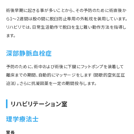
術後早期に起きる事が多いことから、その予防のために術直後か
ら1～2週間は股の間に脱臼防止専用の外転枕を装用しています。
リハビリでは、日常生活動作で脱臼を生じ難い動作方法を指導し
ます。
深部静脈血栓症
予防のために、術中および術後に下腿にフットポンプを装着して
離床までの期間、自動的にマッサージをします（間歇的空気圧圧
迫法）。さらに抗凝固薬を一定の期間投与します。
リハビリテーション室
理学療法士
室長