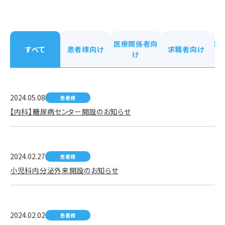
医療関係者向
医
すべて
患者様向け
求職者向け
け
2024.05.08
患者様
【内科】糖尿病センター開設のお知らせ
2024.02.27
患者様
小児科内分泌外来開設のお知らせ
2024.02.02
患者様